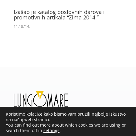
Izašao je katalog poslovnih darova i
promotivnih artikala “Zima 2014.”
11.10.'14.
Koristimo kolačiće kako bismo vam pružili najbolje iskustvo
na našoj web stranici.
Mi smo obiteljska tvrtka osnovana 1990. godine.
You can find out more about which cookies we are using or
Naša tiskara i gravirnica danas među dugogodišnje
switch them off in
settings
.
klijente ubraja nekoliko proizvođača-izvoznika u čijoj