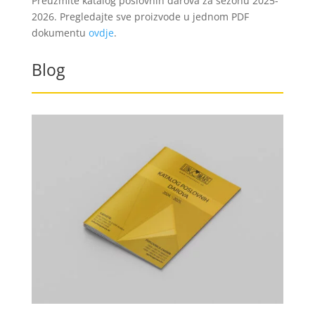
Preuzmite katalog poslovnih darova za sezonu 2025-
2026. Pregledajte sve proizvode u jednom PDF
dokumentu
ovdje
.
Blog