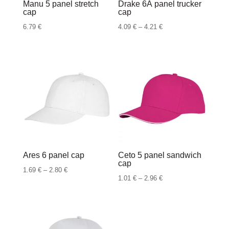
Manu 5 panel stretch
Drake 6Â panel trucker
cap
cap
Raspon
6.79
€
4.09
€
–
4.21
€
cijena:
od
4.09 €
do
4.21 €
Ares 6 panel cap
Ceto 5 panel sandwich
cap
Raspon
1.69
€
–
2.80
€
Raspon
1.01
€
–
2.96
€
cijena:
cijena:
od
od
1.69 €
1.01 €
do