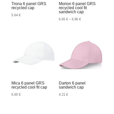
Trona 6 panel GRS
Morion 6 panel GRS
recycled cap
recycled cool fit
sandwich cap
5.64
€
Raspon
6.65
€
–
6.86
€
cijena:
od
6.65 €
do
6.86 €
Mica 6 panel GRS
Darton 6 panel
recycled cool fit cap
sandwich cap
6.60
€
4.21
€