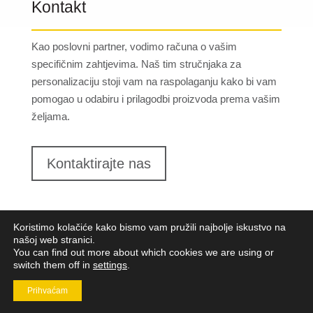
Kontakt
Kao poslovni partner, vodimo računa o vašim
specifičnim zahtjevima. Naš tim stručnjaka za
personalizaciju stoji vam na raspolaganju kako bi vam
pomogao u odabiru i prilagodbi proizvoda prema vašim
željama.
Kontaktirajte nas
Koristimo kolačiće kako bismo vam pružili najbolje iskustvo na
našoj web stranici.
You can find out more about which cookies we are using or
switch them off in
settings
.
Lungomare d.o.o.
2023. Sva prava pridržana |
Opći
uvjeti poslovanja
|
Implementacija:
Pixel
Prihvaćam