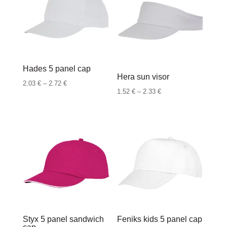
do
2.80 €
2.96 €
Hades 5 panel cap
Hera sun visor
Raspon
2.03
€
–
2.72
€
Raspon
1.52
€
–
2.33
€
cijena:
cijena:
od
od
2.03 €
1.52 €
do
do
2.72 €
2.33 €
Styx 5 panel sandwich
Feniks kids 5 panel cap