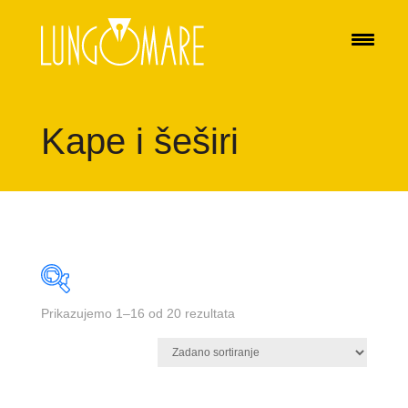
Kape i šeširi
Prikazujemo 1–16 od 20 rezultata