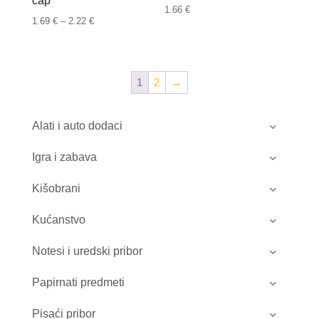
cap
1.66
€
Raspon
1.69
€
–
2.22
€
cijena:
od
1.69 €
1
2
→
do
2.22 €
Alati i auto dodaci
Igra i zabava
Kišobrani
Kućanstvo
Notesi i uredski pribor
Papirnati predmeti
Pisaći pribor