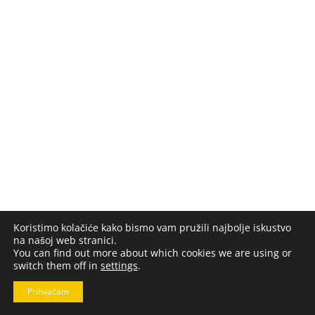
Koristimo kolačiće kako bismo vam pružili najbolje iskustvo
na našoj web stranici.
You can find out more about which cookies we are using or
switch them off in
settings
.
Prihvaćam