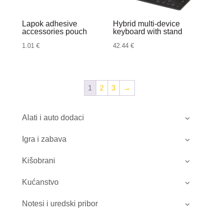
Lapok adhesive
Hybrid multi-device
accessories pouch
keyboard with stand
1.01
€
42.44
€
1
2
3
→
Alati i auto dodaci
Igra i zabava
Kišobrani
Kućanstvo
Notesi i uredski pribor