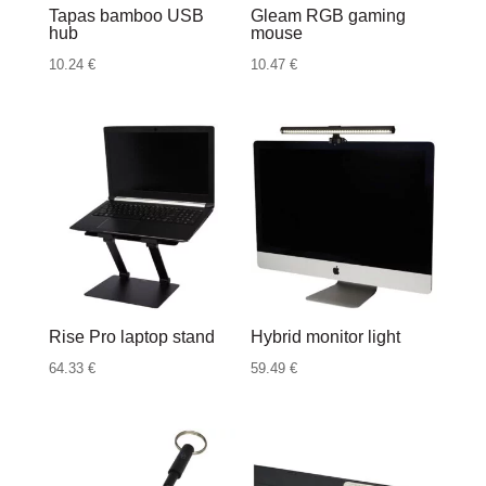
Tapas bamboo USB
Gleam RGB gaming
hub
mouse
10.24
€
10.47
€
Rise Pro laptop stand
Hybrid monitor light
64.33
€
59.49
€