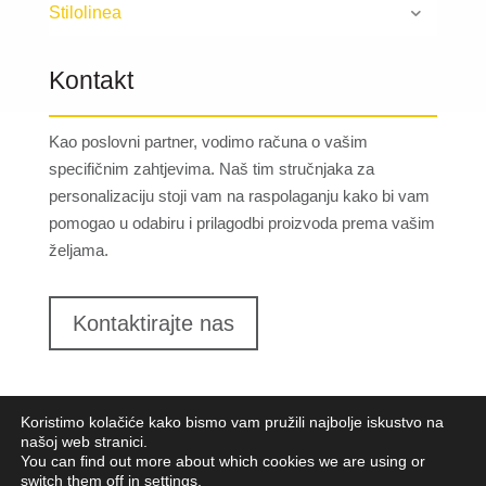
Stilolinea
Kontakt
Kao poslovni partner, vodimo računa o vašim
specifičnim zahtjevima. Naš tim stručnjaka za
personalizaciju stoji vam na raspolaganju kako bi vam
pomogao u odabiru i prilagodbi proizvoda prema vašim
željama.
Kontaktirajte nas
Koristimo kolačiće kako bismo vam pružili najbolje iskustvo na
našoj web stranici.
You can find out more about which cookies we are using or
switch them off in
settings
.
Lungomare d.o.o.
2023. Sva prava pridržana |
Opći