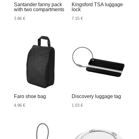
Santander fanny pack
Kingsford TSA luggage
with two compartments
lock
3.86
€
7.15
€
Faro shoe bag
Discovery luggage tag
4.96
€
1.03
€