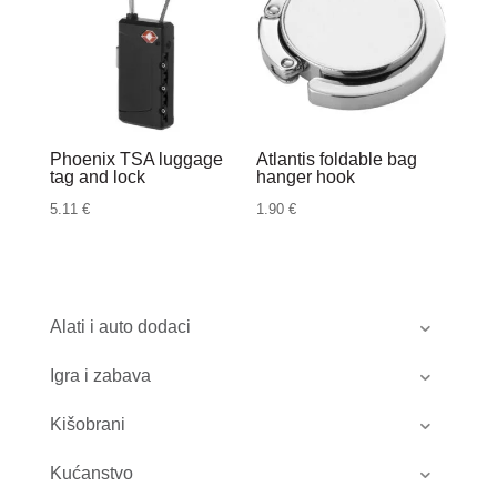
Phoenix TSA luggage
Atlantis foldable bag
tag and lock
hanger hook
5.11
€
1.90
€
Alati i auto dodaci
Igra i zabava
Kišobrani
Kućanstvo