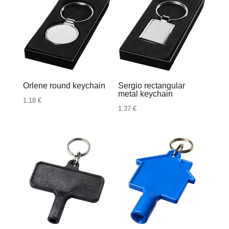
Orlene round keychain
Sergio rectangular
metal keychain
1.18
€
1.37
€