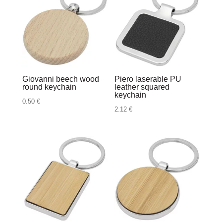
Giovanni beech wood
Piero laserable PU
round keychain
leather squared
keychain
0.50
€
2.12
€