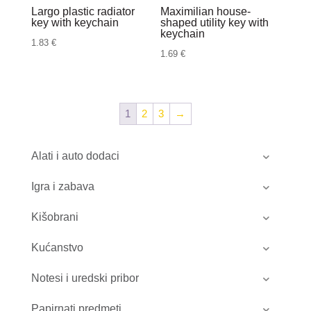
Largo plastic radiator
Maximilian house-
key with keychain
shaped utility key with
keychain
1.83
€
1.69
€
1
2
3
→
Alati i auto dodaci
Igra i zabava
Kišobrani
Kućanstvo
Notesi i uredski pribor
Papirnati predmeti