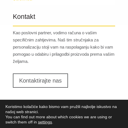
Kontakt
Kao poslovni partner, vodimo računa o vašim
specifičnim zahtjevima. Naš tim stručnjaka za
personalizaciju stoji vam na raspolaganju kako bi vam
pomogao u odabiru i prilagodbi proizvoda prema vašim
željama.
Kontaktirajte nas
Koristimo kolačiće kako bismo vam pružili najbolje iskustvo na
našoj web stranici.
You can find out more about which cookies we are using or
switch them off in
settings
.
Lungomare d.o.o.
2023. Sva prava pridržana |
Opći