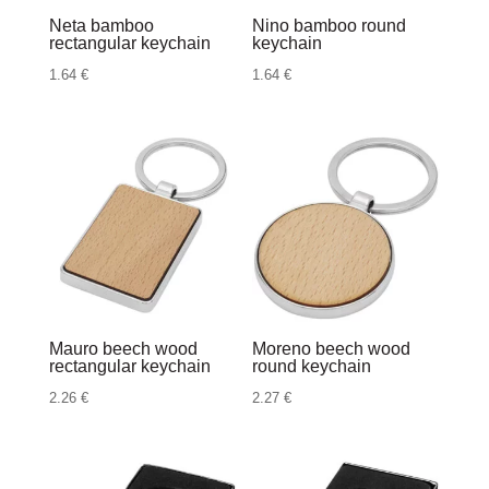
Neta bamboo
Nino bamboo round
rectangular keychain
keychain
1.64
€
1.64
€
Mauro beech wood
Moreno beech wood
rectangular keychain
round keychain
2.26
€
2.27
€