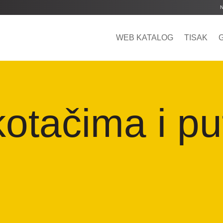
WEB KATALOG
TISAK
kotačima i pu