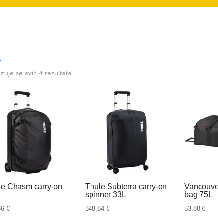
azuje se svih 4 rezultata
le Chasm carry-on
Thule Subterra carry-on
Vancouver
spinner 33L
bag 75L
36
€
348.84
€
53.88
€