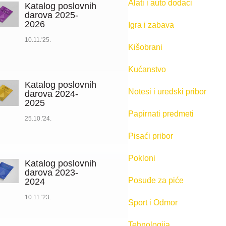
Alati i auto dodaci
Katalog poslovnih
darova 2025-
2026
Igra i zabava
10.11.'25.
Kišobrani
Kućanstvo
Katalog poslovnih
Notesi i uredski pribor
darova 2024-
2025
Papirnati predmeti
25.10.'24.
Pisaći pribor
Pokloni
Katalog poslovnih
darova 2023-
Posuđe za piće
2024
10.11.'23.
Sport i Odmor
Tehnologija