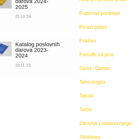
darova 2024-
2025
Papirnati predmeti
25.10.'24.
Pisaći pribor
Pokloni
Katalog poslovnih
darova 2023-
Posuđe za piće
2024
10.11.'23.
Sport i Odmor
Tehnologija
Tekstil
Torbe
Zdravlje i osobna njega
Stilolinea