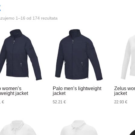
azujemo 1–16 od 174 rezultata
o women’s
Palo men’s lightweight
Zelus wo
tweight jacket
jacket
jacket
1
€
52.21
€
22.93
€