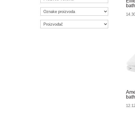
Elli
bat
14.3
Ame
bat
12.1