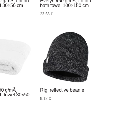
 g/mÂ˛ cotton
Evelyn 450 g/mÂ˛ cotton
el 30×50 cm
bath towel 100×180 cm
23.58
€
50 g/mÂ˛
Rigi reflective beanie
th towel 30×50
8.12
€