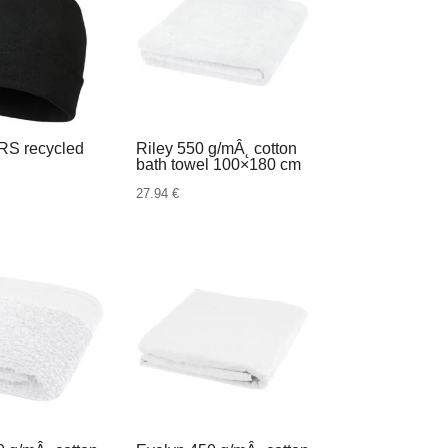
GRS recycled
Riley 550 g/mÂ˛ cotton
bath towel 100×180 cm
27.94
€