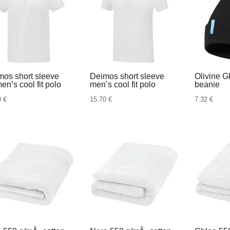
mos short sleeve
Deimos short sleeve
Olivine 
n’s cool fit polo
men’s cool fit polo
beanie
0
€
15.70
€
7.32
€