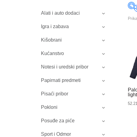
Alati i auto dodaci
Prik
Igra i zabava
Kišobrani
Kućanstvo
Notesi i uredski pribor
Papirnati predmeti
Pal
Pisaći pribor
ligh
52.2
Pokloni
Posuđe za piće
Sport i Odmor