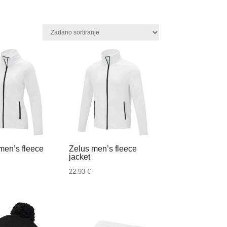
men’s fleece
Zelus men’s fleece
jacket
22.93
€