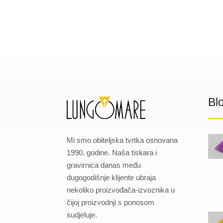
Bl
Mi smo obiteljska tvrtka osnovana
1990. godine. Naša tiskara i
gravirnica danas među
dugogodišnje klijente ubraja
nekoliko proizvođača-izvoznika u
čijoj proizvodnji s ponosom
sudjeluje.