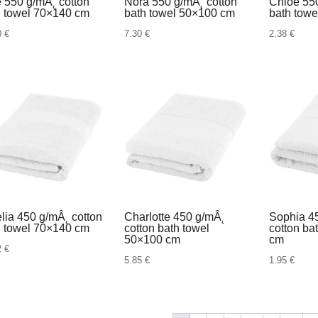
e 550 g/mÂ˛ cotton
Nora 550 g/mÂ˛ cotton
Chloe 550
h towel 70×140 cm
bath towel 50×100 cm
bath tow
0
€
7.30
€
2.38
€
lia 450 g/mÂ˛ cotton
Charlotte 450 g/mÂ˛
Sophia 4
h towel 70×140 cm
cotton bath towel
cotton ba
50×100 cm
cm
2
€
5.85
€
1.95
€