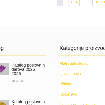
1
2
3
4
…
9
10
1
og
Kategorije proizvo
Alati i auto dodaci
Katalog poslovnih
darova 2025-
2026
Igra i zabava
10.11.'25.
Kišobrani
Kućanstvo
Katalog poslovnih
Notesi i uredski pribor