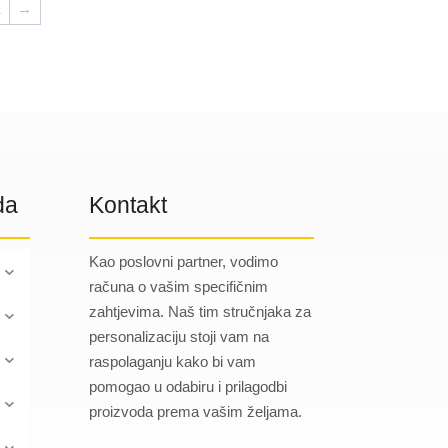
1
→
da
Kontakt
Kao poslovni partner, vodimo
računa o vašim specifičnim
zahtjevima. Naš tim stručnjaka za
personalizaciju stoji vam na
raspolaganju kako bi vam
pomogao u odabiru i prilagodbi
proizvoda prema vašim željama.