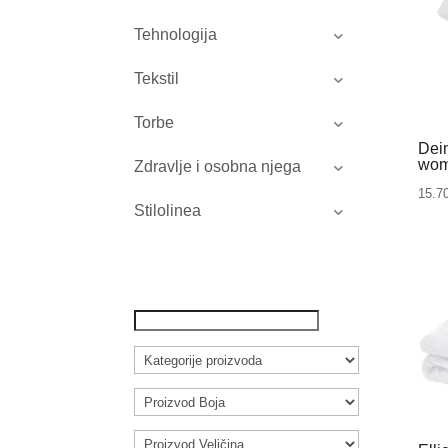
Tehnologija
Tekstil
Torbe
Dei
wome
Zdravlje i osobna njega
15.7
Stilolinea