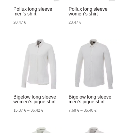
Pollux long sleeve
Pollux long sleeve
men’s shirt
women’s shirt
20.47
€
20.47
€
Bigelow long sleeve
Bigelow long sleeve
women’s pique shirt
men’s pique shirt
Raspon
Raspon
15.37
€
–
36.42
€
7.68
€
–
35.40
€
cijena:
cijena:
od
od