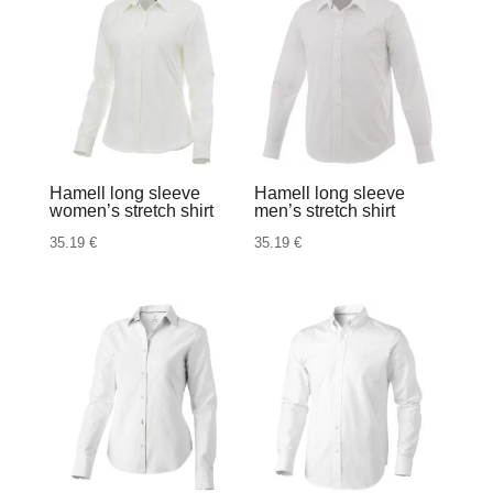
15.37 €
7.68 €
do
do
36.42 €
35.40 €
Hamell long sleeve
Hamell long sleeve
women’s stretch shirt
men’s stretch shirt
35.19
€
35.19
€