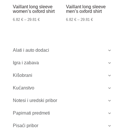
Vaillant long sleeve
Vaillant long sleeve
women’s oxford shirt
men’s oxford shirt
Raspon
Raspon
6.82
€
–
29.81
€
6.82
€
–
29.81
€
cijena:
cijena:
od
od
6.82 €
6.82 €
do
do
Alati i auto dodaci
29.81 €
29.81 €
Igra i zabava
Kišobrani
Kućanstvo
Notesi i uredski pribor
Papirnati predmeti
Pisaći pribor