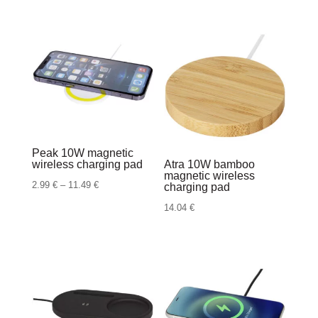
Peak 10W magnetic
wireless charging pad
Atra 10W bamboo
magnetic wireless
Raspon
2.99
€
–
11.49
€
charging pad
cijena:
14.04
€
od
2.99 €
do
11.49 €