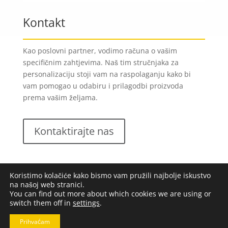
Kontakt
Kao poslovni partner, vodimo računa o vašim
specifičnim zahtjevima. Naš tim stručnjaka za
personalizaciju stoji vam na raspolaganju kako bi
vam pomogao u odabiru i prilagodbi proizvoda
prema vašim željama.
Kontaktirajte nas
Koristimo kolačiće kako bismo vam pružili najbolje iskustvo
na našoj web stranici.
You can find out more about which cookies we are using or
switch them off in
settings
.
Lungomare d.o.o.
2023. Sva prava pridržana |
Opći
uvjeti poslovanja
|
Implementacija:
Pixel
Prihvaćam