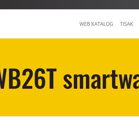
WEB KATALOG
TISAK
SWB26T smartw