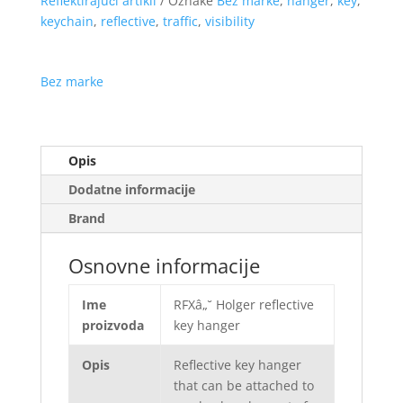
Reflektirajući artikli
Oznake
Bez marke
,
hanger
,
key
,
keychain
,
reflective
,
traffic
,
visibility
Bez marke
Opis
Dodatne informacije
Brand
Osnovne informacije
Ime
RFXâ„˘ Holger reflective
proizvoda
key hanger
Opis
Reflective key hanger
that can be attached to