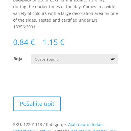
during the darker times of the day. Comes in a wide
variety of colours with a large decoration area on one
of the sides. Tested and certified under EN
13356:2001.
Raspon
0.84
€
–
1.15
€
cijena:
od
Boja
0.84 €
do
1.15 €
SKU:
12201113
Kategorije:
Alati i auto dodaci
,