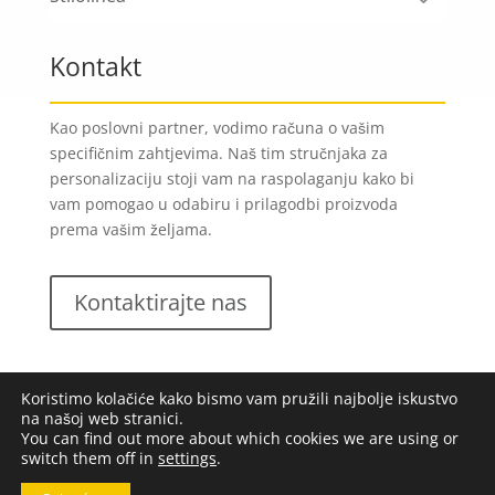
Kontakt
Kao poslovni partner, vodimo računa o vašim
specifičnim zahtjevima. Naš tim stručnjaka za
personalizaciju stoji vam na raspolaganju kako bi
vam pomogao u odabiru i prilagodbi proizvoda
prema vašim željama.
Kontaktirajte nas
Koristimo kolačiće kako bismo vam pružili najbolje iskustvo
na našoj web stranici.
You can find out more about which cookies we are using or
switch them off in
settings
.
Lungomare d.o.o.
2023. Sva prava pridržana |
Opći
uvjeti poslovanja
|
Implementacija:
Pixel