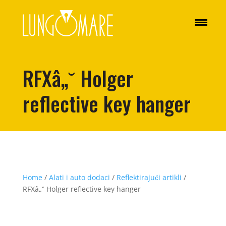
RFXâ„˘ Holger
reflective key hanger
Home
/
Alati i auto dodaci
/
Reflektirajući artikli
/
RFXâ„˘ Holger reflective key hanger