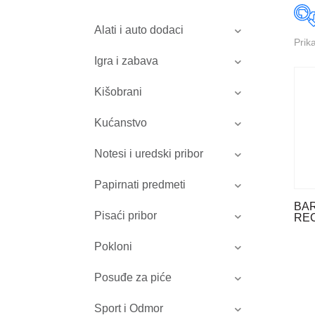
Alati i auto dodaci
Prik
Igra i zabava
Kišobrani
Kućanstvo
Notesi i uredski pribor
Papirnati predmeti
BAR
Pisaći pribor
RE
Pokloni
Posuđe za piće
Sport i Odmor