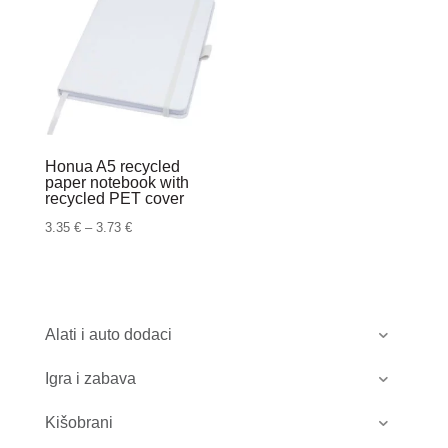
Honua A5 recycled
paper notebook with
recycled PET cover
Raspon
3.35
€
–
3.73
€
cijena:
od
3.35 €
do
Alati i auto dodaci
3.73 €
Igra i zabava
Kišobrani