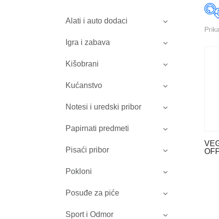
Alati i auto dodaci
Prik
Igra i zabava
Kišobrani
Kućanstvo
Notesi i uredski pribor
Papirnati predmeti
VE
Pisaći pribor
OFF
Pokloni
Posuđe za piće
Sport i Odmor