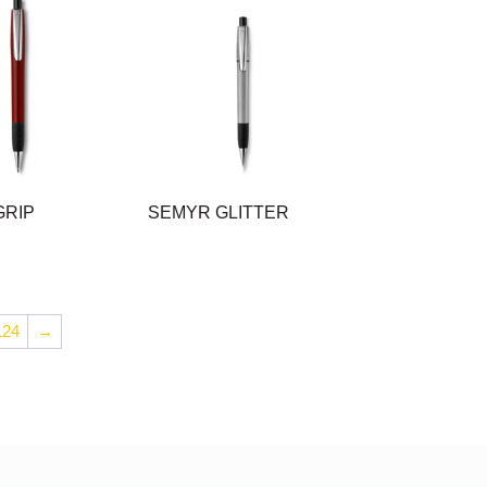
GRIP
SEMYR GLITTER
124
→