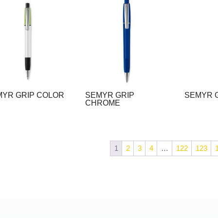
MYR GRIP COLOR
SEMYR GRIP
SEMYR 
CHROME
1
2
3
4
…
122
123