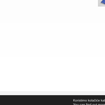
Koristimo kolačiće ka
Lungomare 
You can find out mor