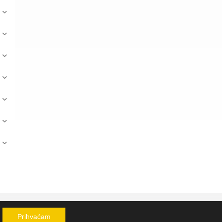
tacija:
Pixel
Prihvaćam