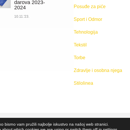
darova 2023-
Posuđe za piće
2024
10.11.'23.
Sport i Odmor
Tehnologija
Tekstil
Torbe
Zdravlje i osobna njega
Stilolinea
ko bismo vam pružili najbolje iskustvo na našoj web stranici.
d.o.o.
2023. Sva prava pridržana |
Opći uvjeti poslovanja
|
Implemen
e about which cookies we are using or switch them off in
settings
.