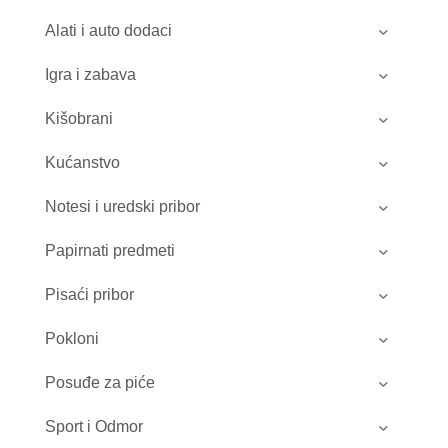
3.06 €
do
Alati i auto dodaci
8.98 €
Igra i zabava
Kišobrani
Kućanstvo
Notesi i uredski pribor
Papirnati predmeti
Pisaći pribor
Pokloni
Posuđe za piće
Sport i Odmor