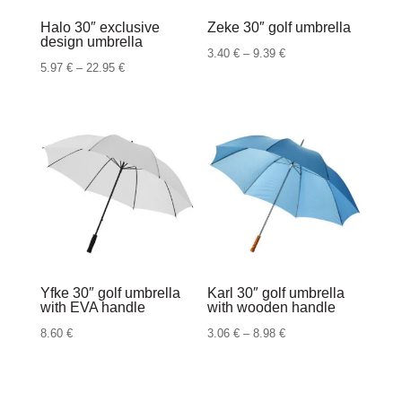
Halo 30″ exclusive
Zeke 30″ golf umbrella
design umbrella
Raspon
3.40
€
–
9.39
€
Raspon
5.97
€
–
22.95
€
cijena:
cijena:
od
od
3.40 €
5.97 €
do
do
9.39 €
22.95 €
Yfke 30″ golf umbrella
Karl 30″ golf umbrella
with EVA handle
with wooden handle
Raspon
8.60
€
3.06
€
–
8.98
€
cijena:
od