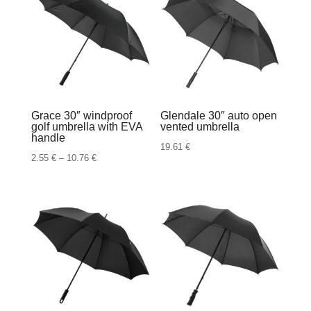
Grace 30″ windproof
Glendale 30″ auto open
golf umbrella with EVA
vented umbrella
handle
19.61
€
Raspon
2.55
€
–
10.76
€
cijena:
od
2.55 €
do
10.76 €