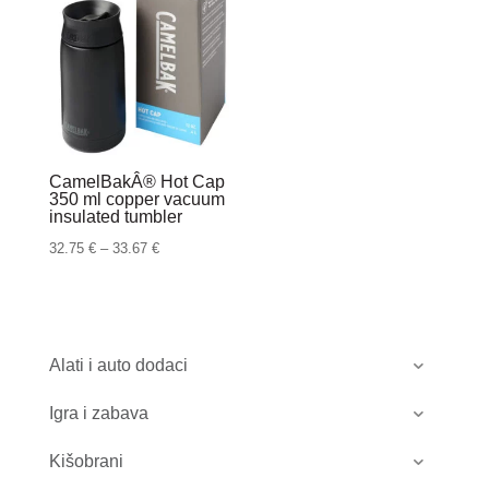
CamelBakÂ® Hot Cap
350 ml copper vacuum
insulated tumbler
Raspon
32.75
€
–
33.67
€
cijena:
od
32.75 €
do
Alati i auto dodaci
33.67 €
Igra i zabava
Kišobrani