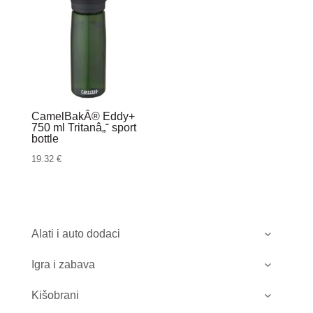
CamelBakÂ® Eddy+
750 ml Tritanâ„˘ sport
bottle
19.32
€
Alati i auto dodaci
Igra i zabava
Kišobrani