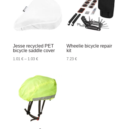
Jesse recycled PET
Wheelie bicycle repair
bicycle saddle cover
kit
Raspon
1.01
€
–
1.03
€
7.23
€
cijena:
od
1.01 €
do
1.03 €