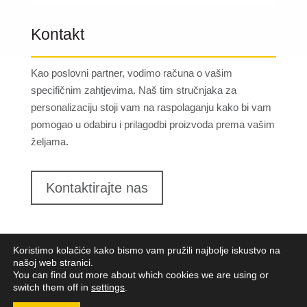
Kontakt
Kao poslovni partner, vodimo računa o vašim
specifičnim zahtjevima. Naš tim stručnjaka za
personalizaciju stoji vam na raspolaganju kako bi vam
pomogao u odabiru i prilagodbi proizvoda prema vašim
željama.
Kontaktirajte nas
Koristimo kolačiće kako bismo vam pružili najbolje iskustvo na
našoj web stranici.
You can find out more about which cookies we are using or
switch them off in
settings
.
Lungomare d.o.o.
2023. Sva prava pridržana |
Opći
uvjeti poslovanja
|
Implementacija:
Pixel