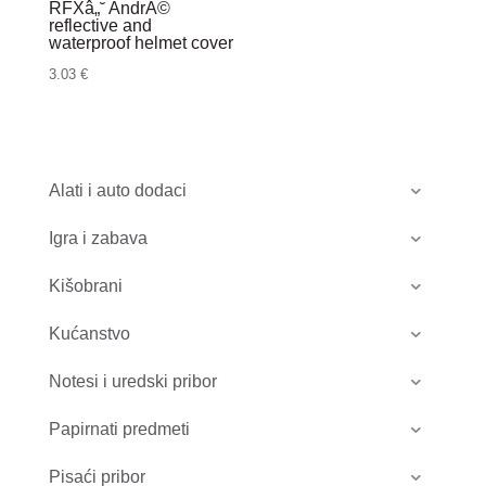
RFXâ„˘ AndrĂ©
reflective and
waterproof helmet cover
3.03
€
Alati i auto dodaci
Igra i zabava
Kišobrani
Kućanstvo
Notesi i uredski pribor
Papirnati predmeti
Pisaći pribor