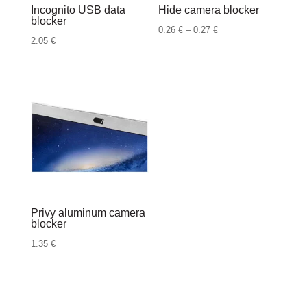
Incognito USB data
Hide camera blocker
blocker
Raspon
0.26
€
–
0.27
€
2.05
€
cijena:
od
0.26 €
do
0.27 €
Privy aluminum camera
blocker
1.35
€