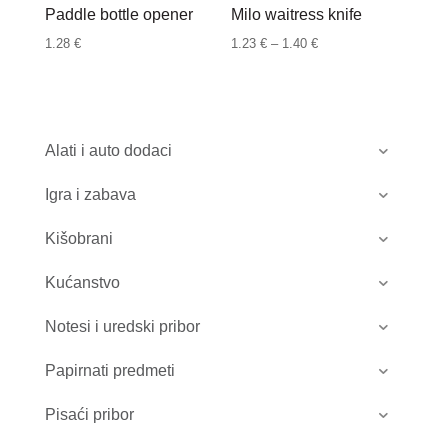
Paddle bottle opener
Milo waitress knife
Raspon
1.28
€
1.23
€
–
1.40
€
cijena:
od
1.23 €
do
Alati i auto dodaci
1.40 €
Igra i zabava
Kišobrani
Kućanstvo
Notesi i uredski pribor
Papirnati predmeti
Pisaći pribor