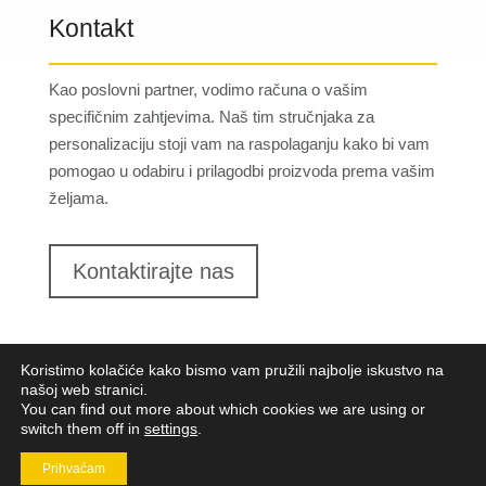
Kontakt
Kao poslovni partner, vodimo računa o vašim
specifičnim zahtjevima. Naš tim stručnjaka za
personalizaciju stoji vam na raspolaganju kako bi vam
pomogao u odabiru i prilagodbi proizvoda prema vašim
željama.
Kontaktirajte nas
Koristimo kolačiće kako bismo vam pružili najbolje iskustvo na
našoj web stranici.
You can find out more about which cookies we are using or
switch them off in
settings
.
Lungomare d.o.o.
2023. Sva prava pridržana |
Opći
uvjeti poslovanja
|
Implementacija:
Pixel
Prihvaćam