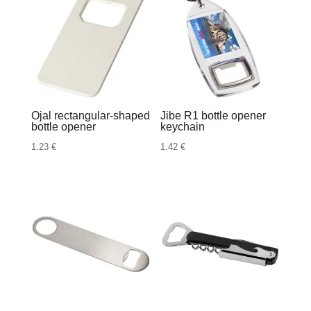
Ojal rectangular-shaped
Jibe R1 bottle opener
bottle opener
keychain
1.23
€
1.42
€