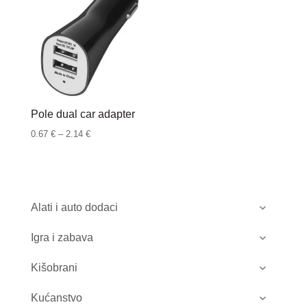
Pole dual car adapter
Raspon
0.67
€
–
2.14
€
cijena:
od
0.67 €
do
Alati i auto dodaci
2.14 €
Igra i zabava
Kišobrani
Kućanstvo