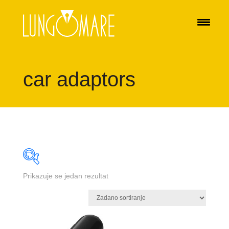
car adaptors
Prikazuje se jedan rezultat