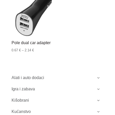
Pole dual car adapter
Raspon
0.67
€
–
2.14
€
cijena:
od
0.67 €
do
Alati i auto dodaci
2.14 €
Igra i zabava
Kišobrani
Kućanstvo