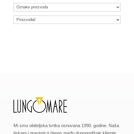
Mi smo obiteljska tvrtka osnovana 1990. godine. Naša
tiskara i gravirnica danas među dugogodišnje klijente