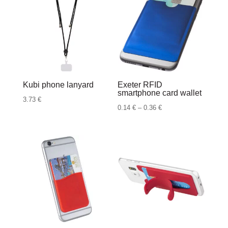
Kubi phone lanyard
Exeter RFID
smartphone card wallet
3.73
€
Raspon
0.14
€
–
0.36
€
cijena:
od
0.14 €
do
0.36 €