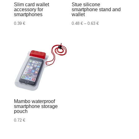
Slim card wallet
Stue silicone
accessory for
smartphone stand and
smartphones
wallet
Raspon
0.39
€
0.48
€
–
0.63
€
cijena:
od
0.48 €
do
0.63 €
Mambo waterproof
smartphone storage
pouch
0.72
€