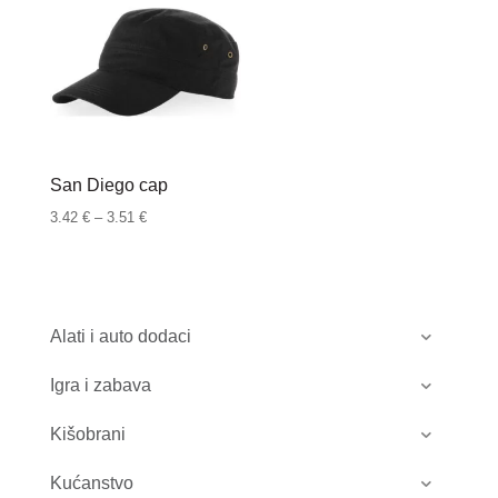
San Diego cap
Raspon
3.42
€
–
3.51
€
cijena:
od
3.42 €
do
Alati i auto dodaci
3.51 €
Igra i zabava
Kišobrani
Kućanstvo