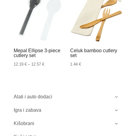
Mepal Ellipse 3-piece
Celuk bamboo cutlery
cutlery set
set
Raspon
12.19
€
–
12.57
€
1.44
€
cijena:
od
12.19 €
do
Alati i auto dodaci
12.57 €
Igra i zabava
Kišobrani