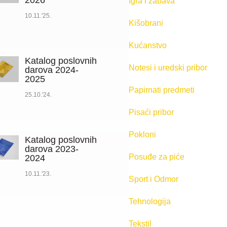
2026
Igra i zabava
10.11.'25.
Kišobrani
Kućanstvo
Katalog poslovnih
Notesi i uredski pribor
darova 2024-
2025
Papirnati predmeti
25.10.'24.
Pisaći pribor
Pokloni
Katalog poslovnih
darova 2023-
Posuđe za piće
2024
10.11.'23.
Sport i Odmor
Tehnologija
Tekstil