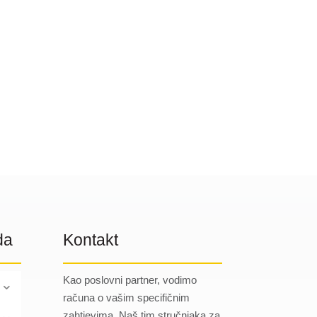
da
Kontakt
Kao poslovni partner, vodimo
računa o vašim specifičnim
zahtjevima. Naš tim stručnjaka za