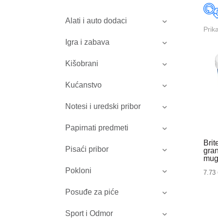
Alati i auto dodaci
Prik
Igra i zabava
Kišobrani
Kućanstvo
Notesi i uredski pribor
Papirnati predmeti
Bri
Pisaći pribor
gran
mu
Pokloni
7.73
Posuđe za piće
Sport i Odmor