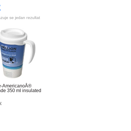
azuje se jedan rezultat
te-AmericanoÂ®
de 350 ml insulated
g
€