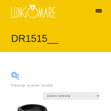
DR1515__
Prikazuje se jedan rezultat