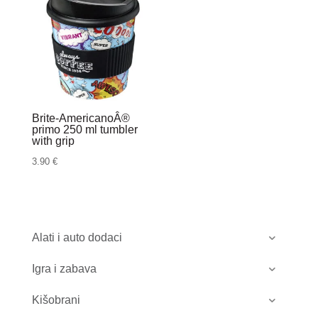
Brite-AmericanoÂ®
primo 250 ml tumbler
with grip
3.90
€
Alati i auto dodaci
Igra i zabava
Kišobrani