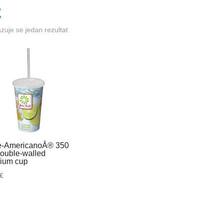
azuje se jedan rezultat
te-AmericanoÂ® 350
double-walled
dium cup
€