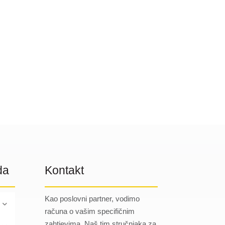
da
Kontakt
Kao poslovni partner, vodimo
računa o vašim specifičnim
zahtjevima. Naš tim stručnjaka za