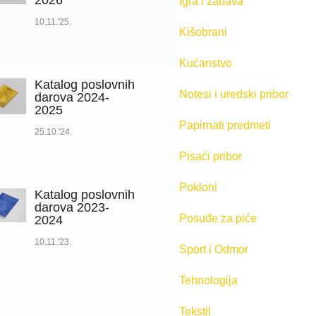
2026
Igra i zabava
10.11.'25.
Kišobrani
Kućanstvo
Katalog poslovnih
Notesi i uredski pribor
darova 2024-
2025
Papirnati predmeti
25.10.'24.
Pisaći pribor
Pokloni
Katalog poslovnih
darova 2023-
Posuđe za piće
2024
10.11.'23.
Sport i Odmor
Tehnologija
Tekstil