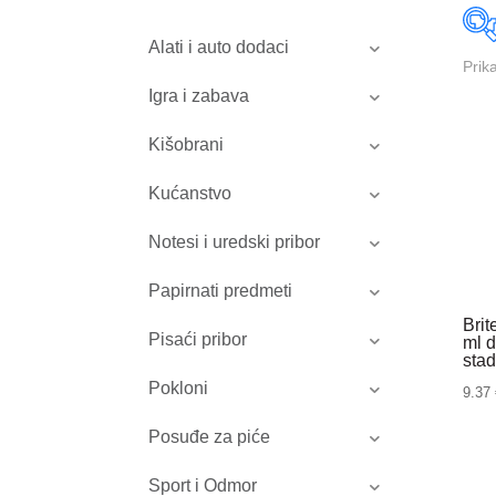
Alati i auto dodaci
Prik
Igra i zabava
Kišobrani
Kućanstvo
Notesi i uredski pribor
Papirnati predmeti
Bri
Pisaći pribor
ml 
sta
Pokloni
9.37
Posuđe za piće
Sport i Odmor