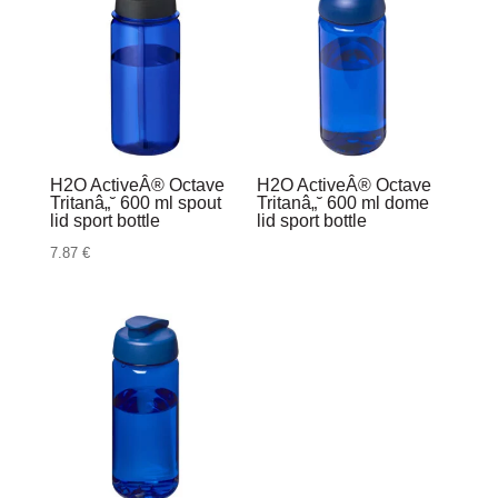
H2O ActiveÂ® Octave
H2O ActiveÂ® Octave
Tritanâ„˘ 600 ml spout
Tritanâ„˘ 600 ml dome
lid sport bottle
lid sport bottle
7.87
€