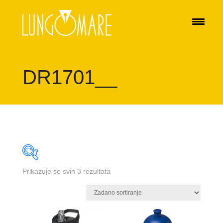
DR1701__
Prikazuje se svih 3 rezultata