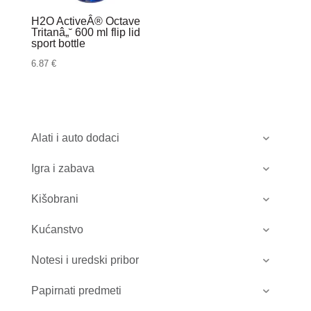
H2O ActiveÂ® Octave
Tritanâ„˘ 600 ml flip lid
sport bottle
6.87
€
Alati i auto dodaci
Igra i zabava
Kišobrani
Kućanstvo
Notesi i uredski pribor
Papirnati predmeti