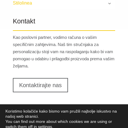
Stilolinea
Kontakt
Kao poslovni partner, vodimo računa o vašim
specifičnim zahtjevima. Naš tim stručnjaka za
personalizaciju stoji vam na raspolaganju kako bi vam
pomogao u odabiru i prilagodbi proizvoda prema vašim
željama.
Kontaktirajte nas
Koristimo kolačiće kako bismo vam pružili najbolje iskustvo na
našoj web stranici.
You can find out more about which cookies we are using or
switch them off in
settings
.
Lungomare d.o.o.
2023. Sva prava pridržana |
Opći