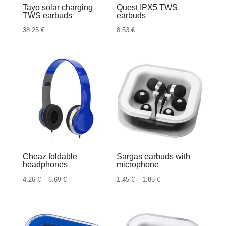
Tayo solar charging
Quest IPX5 TWS
TWS earbuds
earbuds
38.25
€
8.53
€
Cheaz foldable
Sargas earbuds with
headphones
microphone
Raspon
Raspon
4.26
€
–
6.69
€
1.45
€
–
1.85
€
cijena:
cijena:
od
od
4.26 €
1.45 €