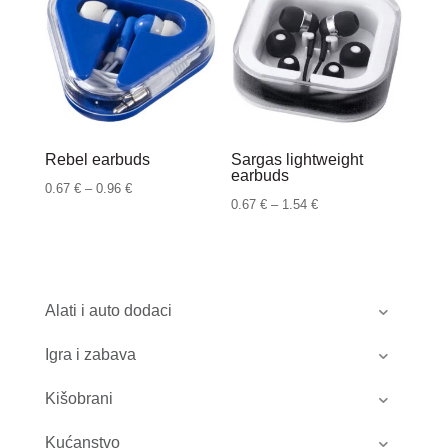
do
do
6.69 €
1.85 €
Rebel earbuds
Sargas lightweight
earbuds
Raspon
0.67
€
–
0.96
€
Raspon
0.67
€
–
1.54
€
cijena:
cijena:
od
od
0.67 €
0.67 €
do
do
Alati i auto dodaci
0.96 €
1.54 €
Igra i zabava
Kišobrani
Kućanstvo