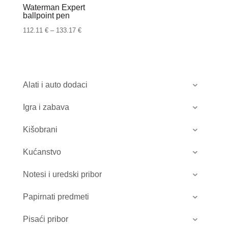
Waterman Expert
ballpoint pen
Raspon
112.11
€
–
133.17
€
cijena:
od
112.11 €
do
Alati i auto dodaci
133.17 €
Igra i zabava
Kišobrani
Kućanstvo
Notesi i uredski pribor
Papirnati predmeti
Pisaći pribor