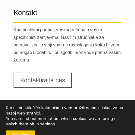
Kontakt
Kao poslovni partner, vodimo računa o vašim
specifičnim zahtjevima. Naš tim stručnjaka za
personalizaciju stoji vam na raspolaganju kako bi vam
pomogao u odabiru i prilagodbi proizvoda prema vašim
željama.
Kontaktirajte nas
Koristimo kolačiće kako bismo vam pružili najbolje iskustvo na
našoj web stranici.
You can find out more about which cookies we are using or
switch them off in
settings
.
Lungomare d.o.o.
2023. Sva prava pridržana |
Opći
uvjeti poslovanja
|
Implementacija:
Pixel