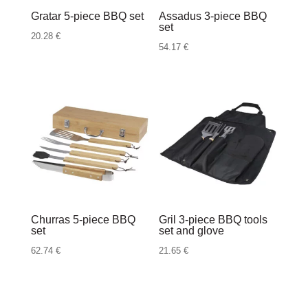
Gratar 5-piece BBQ set
Assadus 3-piece BBQ
set
20.28
€
54.17
€
Churras 5-piece BBQ
Gril 3-piece BBQ tools
set
set and glove
62.74
€
21.65
€