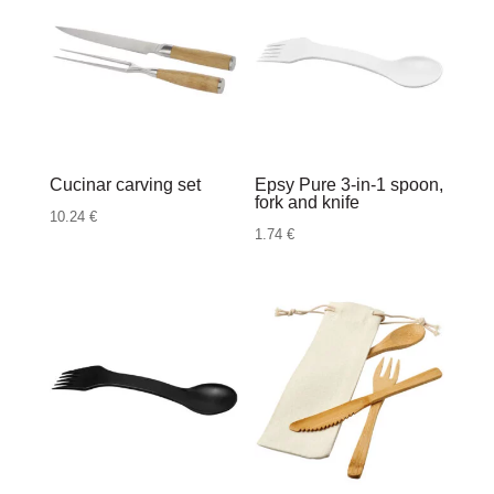
Cucinar carving set
Epsy Pure 3-in-1 spoon,
fork and knife
10.24
€
1.74
€