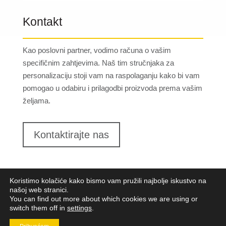
Kontakt
Kao poslovni partner, vodimo računa o vašim
specifičnim zahtjevima. Naš tim stručnjaka za
personalizaciju stoji vam na raspolaganju kako bi vam
pomogao u odabiru i prilagodbi proizvoda prema vašim
željama.
Kontaktirajte nas
Koristimo kolačiće kako bismo vam pružili najbolje iskustvo na
našoj web stranici.
You can find out more about which cookies we are using or
switch them off in
settings
.
Lungomare d.o.o.
2023. Sva prava pridržana |
Opći
uvjeti poslovanja
|
Implementacija:
Pixel