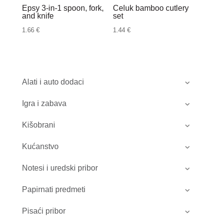
Epsy 3-in-1 spoon, fork,
Celuk bamboo cutlery
and knife
set
1.66
€
1.44
€
Alati i auto dodaci
Igra i zabava
Kišobrani
Kućanstvo
Notesi i uredski pribor
Papirnati predmeti
Pisaći pribor