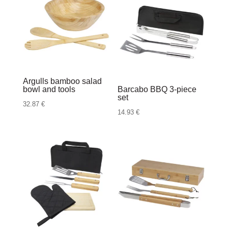
Argulls bamboo salad
bowl and tools
Barcabo BBQ 3-piece
set
32.87
€
14.93
€