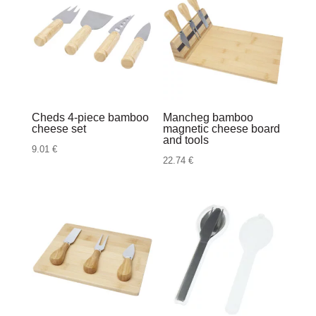
Cheds 4-piece bamboo
Mancheg bamboo
cheese set
magnetic cheese board
and tools
9.01
€
22.74
€