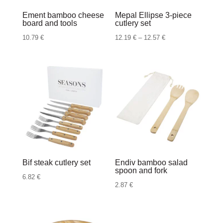
Ement bamboo cheese
Mepal Ellipse 3-piece
board and tools
cutlery set
Raspon
10.79
€
12.19
€
–
12.57
€
cijena:
od
12.19 €
do
12.57 €
Bif steak cutlery set
Endiv bamboo salad
spoon and fork
6.82
€
2.87
€