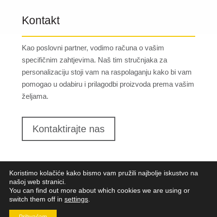
Kontakt
Kao poslovni partner, vodimo računa o vašim
specifičnim zahtjevima. Naš tim stručnjaka za
personalizaciju stoji vam na raspolaganju kako bi vam
pomogao u odabiru i prilagodbi proizvoda prema vašim
željama.
Kontaktirajte nas
Koristimo kolačiće kako bismo vam pružili najbolje iskustvo na
našoj web stranici.
You can find out more about which cookies we are using or
switch them off in
settings
.
Lungomare d.o.o.
2023. Sva prava pridržana |
Opći
uvjeti poslovanja
|
Implementacija:
Pixel