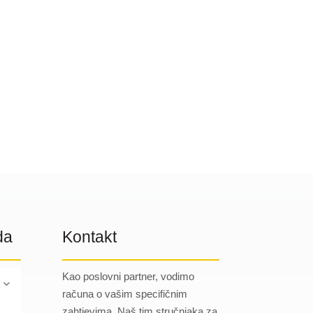
da
Kontakt
Kao poslovni partner, vodimo
računa o vašim specifičnim
zahtjevima. Naš tim stručnjaka za