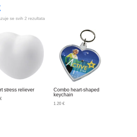
azuje se svih 2 rezultata
t stress reliever
Combo heart-shaped
keychain
€
1.20
€