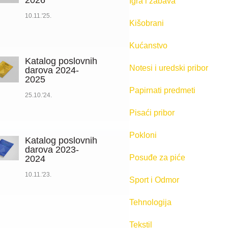
2026
Igra i zabava
10.11.'25.
Kišobrani
Kućanstvo
Katalog poslovnih
Notesi i uredski pribor
darova 2024-
2025
Papirnati predmeti
25.10.'24.
Pisaći pribor
Pokloni
Katalog poslovnih
darova 2023-
Posuđe za piće
2024
10.11.'23.
Sport i Odmor
Tehnologija
Tekstil