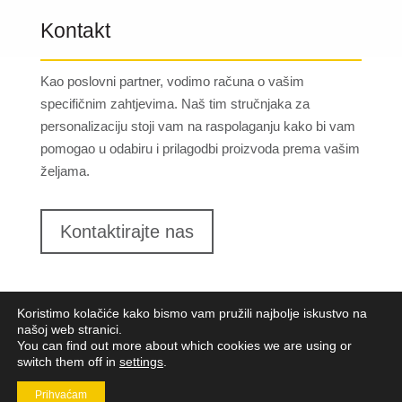
Kontakt
Kao poslovni partner, vodimo računa o vašim
specifičnim zahtjevima. Naš tim stručnjaka za
personalizaciju stoji vam na raspolaganju kako bi vam
pomogao u odabiru i prilagodbi proizvoda prema vašim
željama.
Kontaktirajte nas
Koristimo kolačiće kako bismo vam pružili najbolje iskustvo na
našoj web stranici.
You can find out more about which cookies we are using or
switch them off in
settings
.
Lungomare d.o.o.
2023. Sva prava pridržana |
Opći
uvjeti poslovanja
|
Implementacija:
Pixel
Prihvaćam