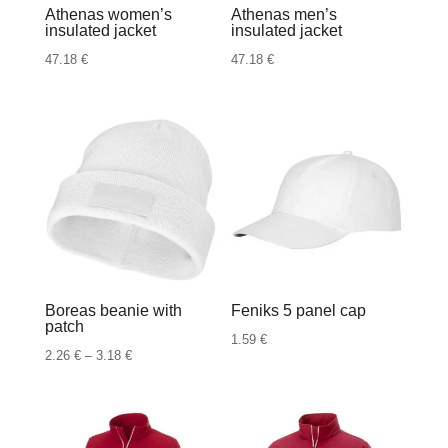
Athenas women’s
Athenas men’s
insulated jacket
insulated jacket
47.18
€
47.18
€
Boreas beanie with
Feniks 5 panel cap
patch
1.59
€
Raspon
2.26
€
–
3.18
€
cijena:
od
2.26 €