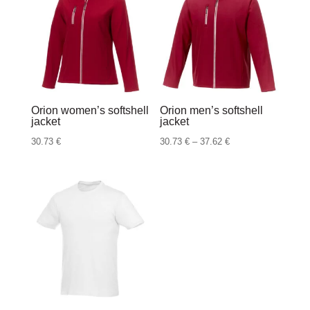
do
3.18 €
Orion women’s softshell
Orion men’s softshell
jacket
jacket
Raspon
30.73
€
30.73
€
–
37.62
€
cijena:
od
30.73 €
do
37.62 €