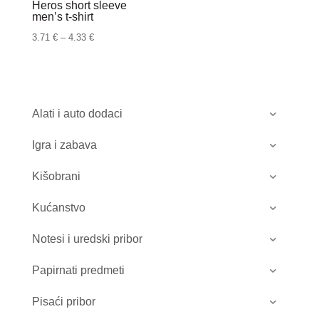
Heros short sleeve
men’s t-shirt
Raspon
3.71
€
–
4.33
€
cijena:
od
3.71 €
do
Alati i auto dodaci
4.33 €
Igra i zabava
Kišobrani
Kućanstvo
Notesi i uredski pribor
Papirnati predmeti
Pisaći pribor