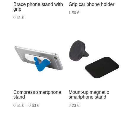
Brace phone stand with
Grip car phone holder
grip
1.50
€
0.41
€
Compress smartphone
Mount-up magnetic
stand
smartphone stand
Raspon
0.51
€
–
0.63
€
3.23
€
cijena:
od
0.51 €