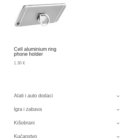
do
0.63 €
Cell aluminium ring
phone holder
1.30
€
Alati i auto dodaci
Igra i zabava
Kišobrani
Kućanstvo