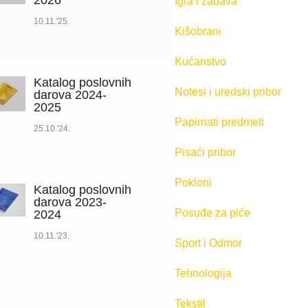
2026
Igra i zabava
10.11.'25.
Kišobrani
Kućanstvo
Katalog poslovnih
Notesi i uredski pribor
darova 2024-
2025
Papirnati predmeti
25.10.'24.
Pisaći pribor
Pokloni
Katalog poslovnih
darova 2023-
Posuđe za piće
2024
10.11.'23.
Sport i Odmor
Tehnologija
Tekstil