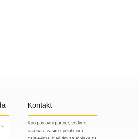
da
Kontakt
Kao poslovni partner, vodimo
računa o vašim specifičnim
zahtjevima. Naš tim stručnjaka za