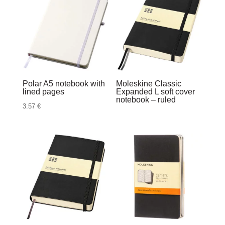
Polar A5 notebook with
Moleskine Classic
lined pages
Expanded L soft cover
notebook – ruled
3.57
€