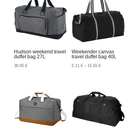
Hudson weekend travel
Weekender canvas
duffel bag 27L
travel duffel bag 40L
Raspon
38.05
€
5.11
€
–
15.65
€
cijena:
od
5.11 €
do
15.65 €