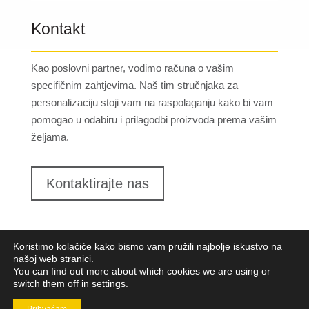
Kontakt
Kao poslovni partner, vodimo računa o vašim
specifičnim zahtjevima. Naš tim stručnjaka za
personalizaciju stoji vam na raspolaganju kako bi vam
pomogao u odabiru i prilagodbi proizvoda prema vašim
željama.
Kontaktirajte nas
Koristimo kolačiće kako bismo vam pružili najbolje iskustvo na
našoj web stranici.
You can find out more about which cookies we are using or
switch them off in
settings
.
Lungomare d.o.o.
2023. Sva prava pridržana |
Opći
uvjeti poslovanja
|
Implementacija:
Pixel