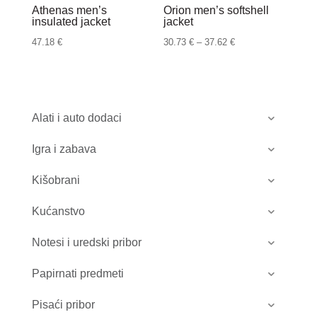
Athenas men’s
Orion men’s softshell
insulated jacket
jacket
Raspon
47.18
€
30.73
€
–
37.62
€
cijena:
od
30.73 €
do
Alati i auto dodaci
37.62 €
Igra i zabava
Kišobrani
Kućanstvo
Notesi i uredski pribor
Papirnati predmeti
Pisaći pribor