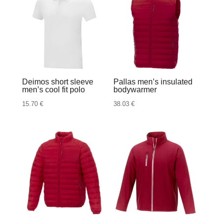
Deimos short sleeve
Pallas men’s insulated
men’s cool fit polo
bodywarmer
15.70
€
38.03
€