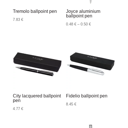
Tremolo ballpoint pen
Joyce aluminium
ballpoint pen
7.83
€
Raspon
0.48
€
–
0.50
€
cijena:
od
0.48 €
do
0.50 €
City lacquered ballpoint
Fidelio ballpoint pen
pen
8.45
€
4.77
€