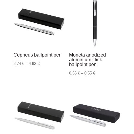
Cepheus ballpoint pen
Moneta anodized
aluminium click
Raspon
3.74
€
–
4.92
€
ballpoint pen
cijena:
Raspon
0.53
€
–
0.55
€
od
cijena:
3.74 €
od
do
0.53 €
4.92 €
do
0.55 €