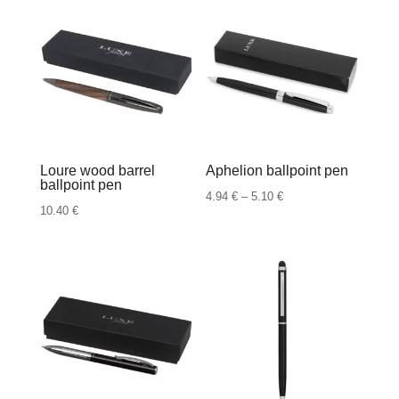
Loure wood barrel
Aphelion ballpoint pen
ballpoint pen
Raspon
4.94
€
–
5.10
€
10.40
€
cijena:
od
4.94 €
do
5.10 €