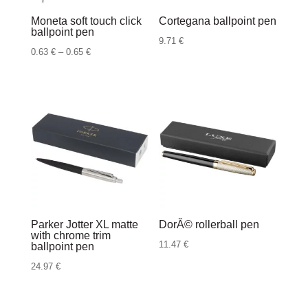
Moneta soft touch click
Cortegana ballpoint pen
ballpoint pen
9.71
€
Raspon
0.63
€
–
0.65
€
cijena:
od
0.63 €
do
0.65 €
Parker Jotter XL matte
DorĂ© rollerball pen
with chrome trim
11.47
€
ballpoint pen
24.97
€