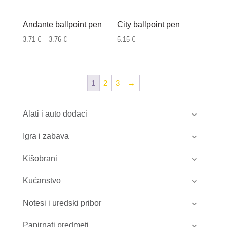
Andante ballpoint pen
City ballpoint pen
Raspon
3.71
€
–
3.76
€
5.15
€
cijena:
od
3.71 €
1
2
3
→
do
3.76 €
Alati i auto dodaci
Igra i zabava
Kišobrani
Kućanstvo
Notesi i uredski pribor
Papirnati predmeti