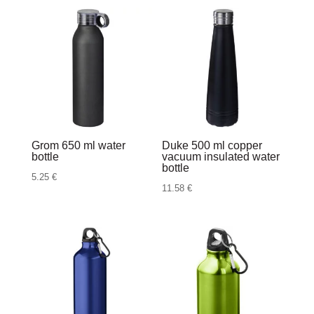
Grom 650 ml water
Duke 500 ml copper
bottle
vacuum insulated water
bottle
5.25
€
11.58
€