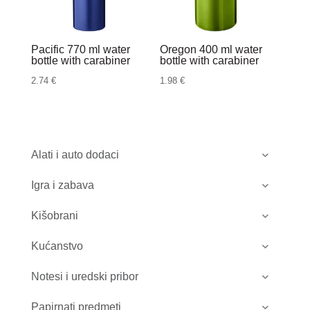
Pacific 770 ml water
Oregon 400 ml water
bottle with carabiner
bottle with carabiner
2.74
€
1.98
€
Alati i auto dodaci
Igra i zabava
Kišobrani
Kućanstvo
Notesi i uredski pribor
Papirnati predmeti