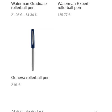
Waterman Graduate
Waterman Expert
rollerball pen
rollerball pen
Raspon
21.08
€
–
81.34
€
135.77
€
cijena:
od
21.08 €
do
81.34 €
Geneva rollerball pen
2.91
€
Alati i auto dodaci