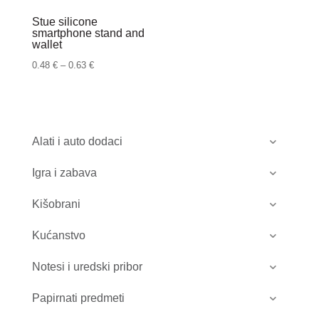
Stue silicone
smartphone stand and
wallet
Raspon
0.48
€
–
0.63
€
cijena:
od
0.48 €
do
Alati i auto dodaci
0.63 €
Igra i zabava
Kišobrani
Kućanstvo
Notesi i uredski pribor
Papirnati predmeti