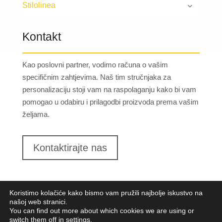
Stilolinea
Kontakt
Kao poslovni partner, vodimo računa o vašim
specifičnim zahtjevima. Naš tim stručnjaka za
personalizaciju stoji vam na raspolaganju kako bi vam
pomogao u odabiru i prilagodbi proizvoda prema vašim
željama.
Kontaktirajte nas
Koristimo kolačiće kako bismo vam pružili najbolje iskustvo na
našoj web stranici.
You can find out more about which cookies we are using or
switch them off in
settings
.
Lungomare d.o.o.
2023. Sva prava pridržana |
Opći