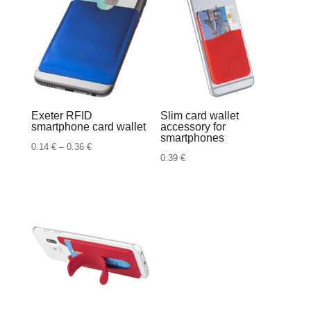
Exeter RFID
Slim card wallet
smartphone card wallet
accessory for
smartphones
Raspon
0.14
€
–
0.36
€
0.39
€
cijena:
od
0.14 €
do
0.36 €