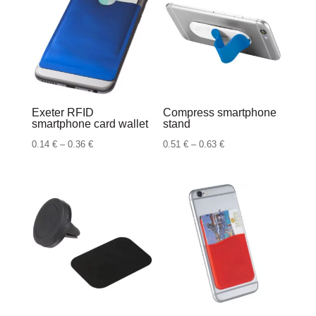
do
0.26 €
Exeter RFID
Compress smartphone
smartphone card wallet
stand
Raspon
Raspon
0.14
€
–
0.36
€
0.51
€
–
0.63
€
cijena:
cijena:
od
od
0.14 €
0.51 €
do
do
0.36 €
0.63 €