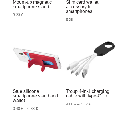
Mount-up magnetic
Slim card wallet
smartphone stand
accessory for
smartphones
3.23
€
0.39
€
Stue silicone
Troup 4-in-1 charging
smartphone stand and
cable with type-C tip
wallet
Raspon
4.00
€
–
4.12
€
Raspon
0.48
€
–
0.63
€
cijena:
cijena:
od
od
4.00 €