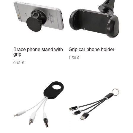
Brace phone stand with
Grip car phone holder
grip
1.50
€
0.41
€