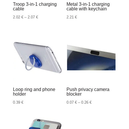
Troop 3-in-1 charging
Metal 3-in-1 charging
cable
cable with keychain
Raspon
2.02
€
–
2.07
€
2.21
€
cijena:
od
2.02 €
do
2.07 €
Loop ring and phone
Push privacy camera
holder
blocker
Raspon
0.39
€
0.07
€
–
0.26
€
cijena:
od
0.07 €