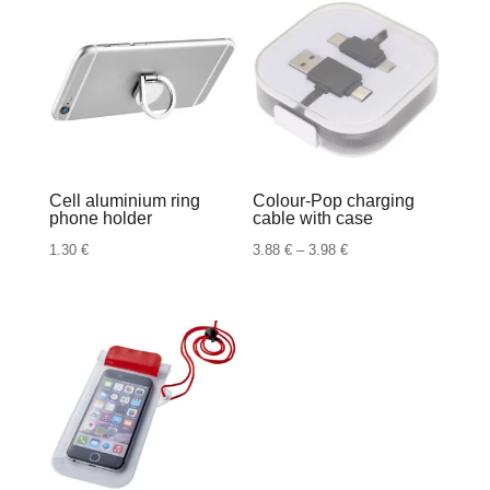
0.48 €
do
do
4.12 €
0.63 €
Cell aluminium ring
Colour-Pop charging
phone holder
cable with case
Raspon
1.30
€
3.88
€
–
3.98
€
cijena:
od
3.88 €
do
3.98 €