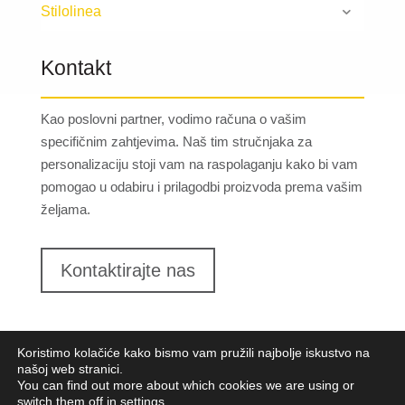
Stilolinea
Kontakt
Kao poslovni partner, vodimo računa o vašim
specifičnim zahtjevima. Naš tim stručnjaka za
personalizaciju stoji vam na raspolaganju kako bi vam
pomogao u odabiru i prilagodbi proizvoda prema vašim
željama.
Kontaktirajte nas
Koristimo kolačiće kako bismo vam pružili najbolje iskustvo na
našoj web stranici.
You can find out more about which cookies we are using or
switch them off in
settings
.
Lungomare d.o.o.
2023. Sva prava pridržana |
Opći