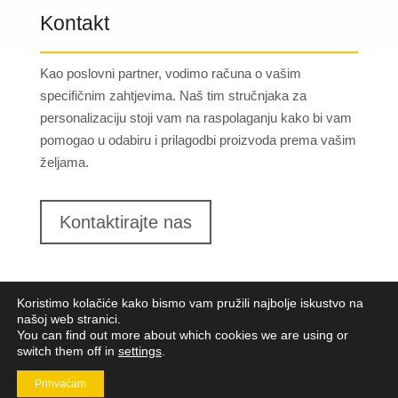
Kontakt
Kao poslovni partner, vodimo računa o vašim
specifičnim zahtjevima. Naš tim stručnjaka za
personalizaciju stoji vam na raspolaganju kako bi vam
pomogao u odabiru i prilagodbi proizvoda prema vašim
željama.
Kontaktirajte nas
Koristimo kolačiće kako bismo vam pružili najbolje iskustvo na
našoj web stranici.
You can find out more about which cookies we are using or
switch them off in
settings
.
Lungomare d.o.o.
2023. Sva prava pridržana |
Opći
uvjeti poslovanja
|
Implementacija:
Pixel
Prihvaćam