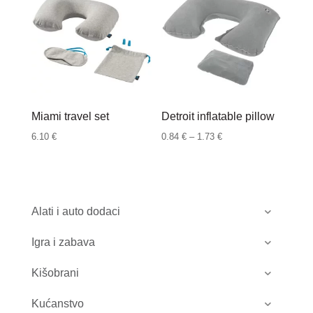
Miami travel set
Detroit inflatable pillow
Raspon
6.10
€
0.84
€
–
1.73
€
cijena:
od
0.84 €
do
Alati i auto dodaci
1.73 €
Igra i zabava
Kišobrani
Kućanstvo