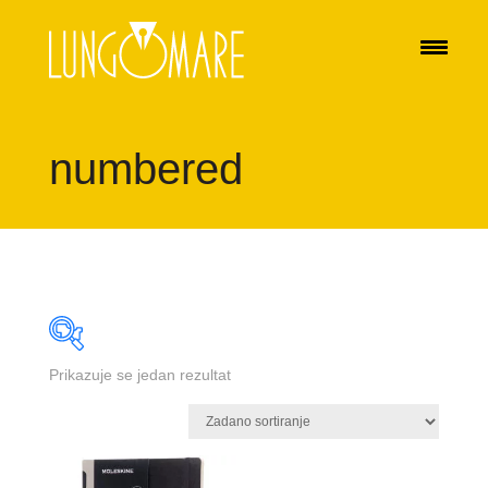
numbered
Prikazuje se jedan rezultat